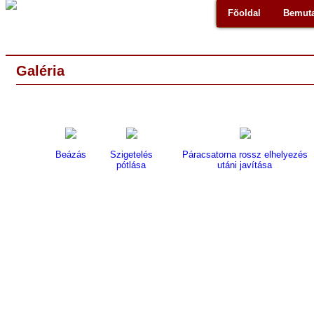
Fõoldal
Bemuta
Galéria
Beázás
Szigetelés
Páracsatorna rossz elhelyezés
pótlása
utáni javítása